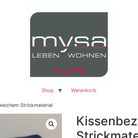
Shop
Warenkorb
weichem Strickmaterial
Kissenbez
Strickmate