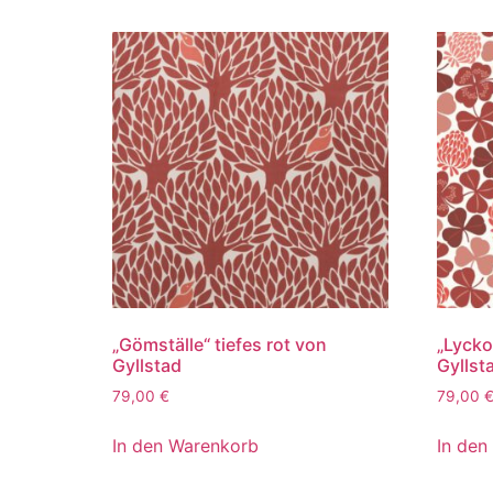
„Gömställe“ tiefes rot von
„Lycko
Gyllstad
Gyllst
79,00
€
79,00
In den Warenkorb
In den