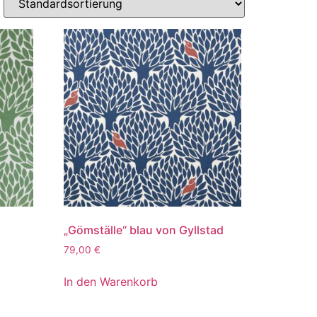
„Gömställe“ blau von Gyllstad
79,00
€
In den Warenkorb