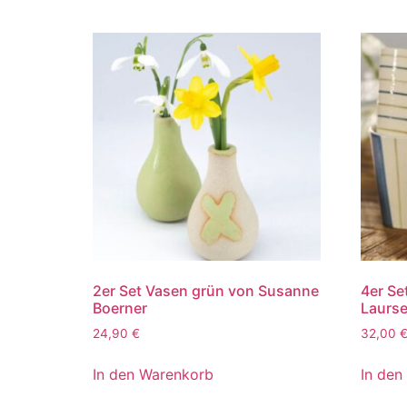
2er Set Vasen grün von Susanne
4er Se
Boerner
Laurs
24,90
€
32,00
In den Warenkorb
In den