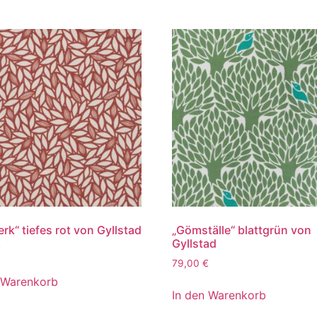
erk“ tiefes rot von Gyllstad
„Gömställe“ blattgrün von
Gyllstad
€
79,00
€
 Warenkorb
In den Warenkorb