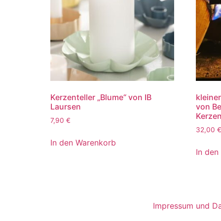
Kerzenteller „Blume“ von IB
kleine
Laursen
von Be
Kerze
7,90
€
32,00
In den Warenkorb
In den
Impressum und Da