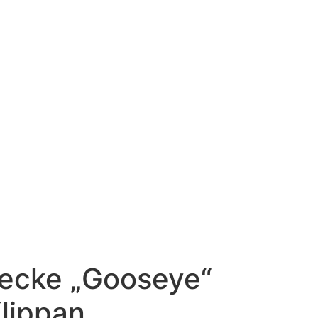
decke „Gooseye“
lippan