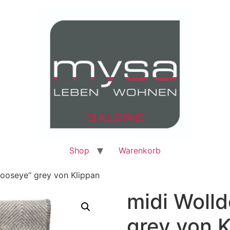
Shop
Warenkorb
ooseye“ grey von Klippan
midi Woll
grey von K