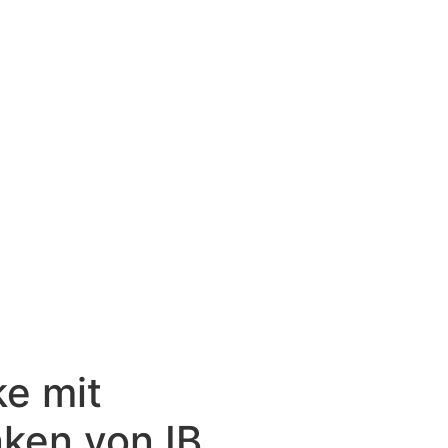
e mit
ken von IB