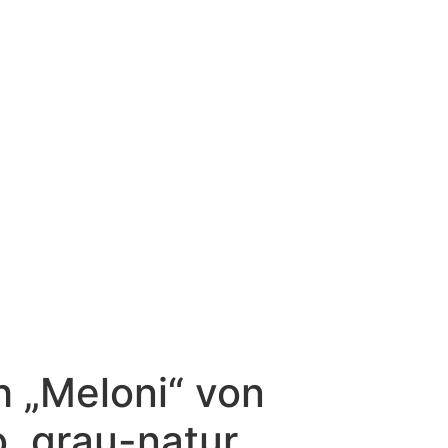
 „Meloni“ von
, grau-natur