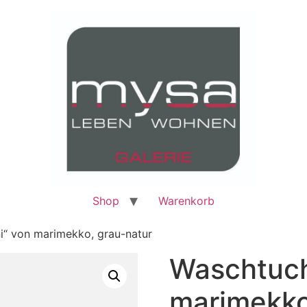
Shop
Warenkorb
i“ von marimekko, grau-natur
Waschtuch
marimekko